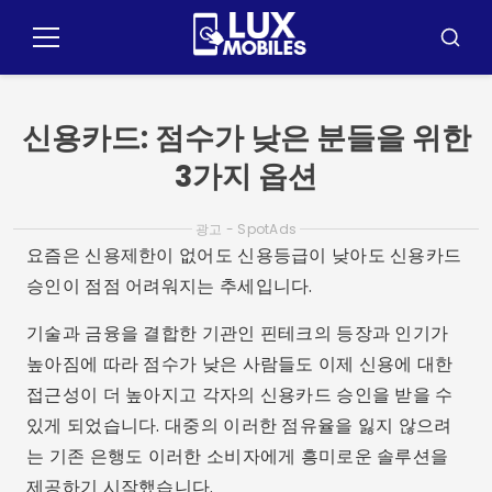
콘
텐
메
검
츠
뉴
색
로
이
신용카드: 점수가 낮은 분들을 위한
동
3가지 옵션
광고 - SpotAds
요즘은 신용제한이 없어도 신용등급이 낮아도 신용카드
승인이 점점 어려워지는 추세입니다.
기술과 금융을 결합한 기관인 핀테크의 등장과 인기가
높아짐에 따라 점수가 낮은 사람들도 이제 신용에 대한
접근성이 더 높아지고 각자의 신용카드 승인을 받을 수
있게 되었습니다. 대중의 이러한 점유율을 잃지 않으려
는 기존 은행도 이러한 소비자에게 흥미로운 솔루션을
제공하기 시작했습니다.