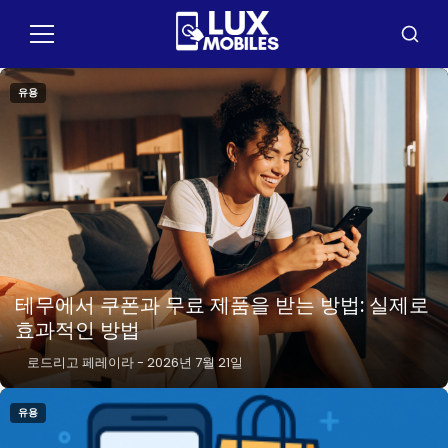
콘
텐
메
검
츠
뉴
색
로
유용
이
동
테무에서 쿠폰과 무료 제품을 받는 방법: 실제로
효과적인 방법
로드리고 페레이라
-
2026년 7월 21일
유용