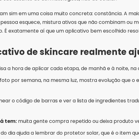
udam sim em uma coisa muito concreta: constância. A maio
 pessoa esquece, mistura ativos que não combinam ou m
o. É exatamente aí que um aplicativo bem escolhido resol
ativo de skincare realmente a
isa a hora de aplicar cada etapa, de manhã e à noite, na
oto por semana, na mesma luz, mostra evolução que o e
ear o código de barras e ver a lista de ingredientes tra
já tem:
muita gente compra repetido ou deixa produto v
do dia ajuda a lembrar do protetor solar, que é o item qu