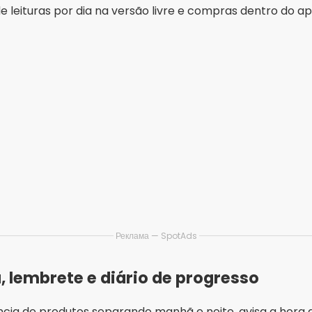
leituras por dia na versão livre e compras dentro do apl
Реклама — SpotAds
a, lembrete e diário de progresso
ia de produtos separando manhã e noite, avisa a hora 
esso e traz um scanner de ingredientes parecido com o d
 rotina, com mais de um milhão de instalações na Googl
ponibilidade muda por país e por região, então confira na 
o app também oferece uma função de análise facial por se
ia, no mesmo nível de um filtro — ele não avalia lesão n
icamos na seção seguinte. As funções que valem a instal
te, registro em foto e leitura de rótulo.