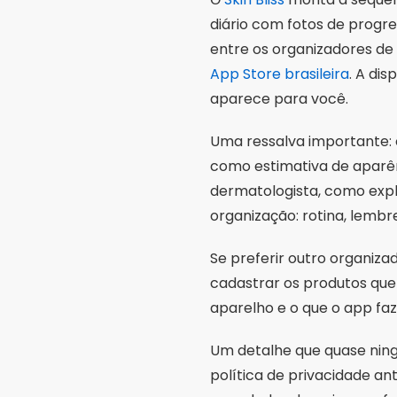
Se preferir outro organiza
cadastrar os produtos que 
aparelho e o que o app fa
Um detalhe que quase ning
política de privacidade an
com dados demais para fu
SunSmart Global U
Na maioria dos casos não p
UV do dia e por hora. É a 
reaplicar o protetor solar.
exposição prolongada deve
Se o seu aparelho não exi