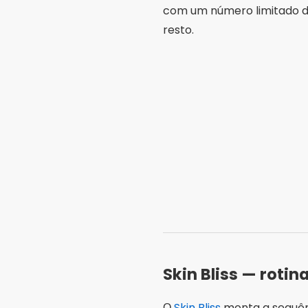
com um número limitado de 
resto.
Skin Bliss — rotin
О
Skin Bliss
monta a sequênc
diário com fotos de progr
entre os organizadores de
App Store brasileira
. A dis
aparece para você.
Uma ressalva importante: 
como estimativa de aparênc
dermatologista, como expl
organização: rotina, lembre