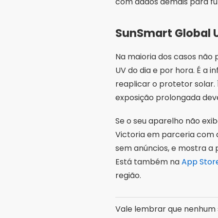
Victoria em parceria com 
sem anúncios, e mostra a p
Está também na
App Store
região.
Vale lembrar que nenhum s
meteorológicas e modelos 
Aplicativos das p
Várias fabricantes de cos
seus produtos e guardam o 
Creamy, que também est
mas têm um viés natural:
pelo nome da fabricante de