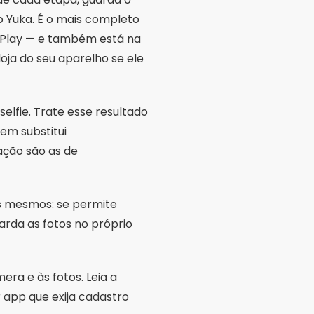
os mesmos: se permite
arda as fotos no próprio
ra e às fotos. Leia a
r app que exija cadastro
 celular mostra o índice
e define a necessidade de
eio do dia; acima de 8,
o pelo Cancer Council