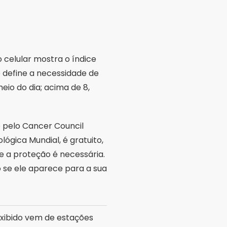
ógica Mundial, é gratuito,
e a proteção é necessária.
o se ele aparece para a sua
exibido vem de estações
s que sugerem rotinas com
care
, da marca nacional
 quem já usa aquela linha,
ria marca. Procure o app
o é realmente a empresa.