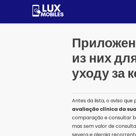
Pular
para
o
conteúdo
Приложени
из них дл
уходу за 
Antes da lista, o aviso que 
avaliação clínica da sua
comparação e consultar ba
mas sem valor de consulta
severa e alergia recorrent