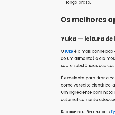
longo prazo.
Os melhores ap
Yuka — leitura de
О
Юка
é o mais conhecido 
de um alimento) e ele most
sobre substâncias que cos
É excelente para tirar a 
como veredito científico:
Um ingrediente com nota 
automaticamente adequado
Как скачать:
бесплатно в
Г