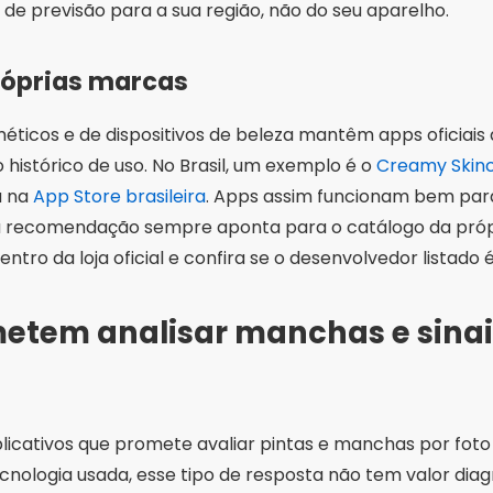
etem analisar manchas e sinai
licativos que promete avaliar pintas e manchas por foto e
ologia usada, esse tipo de resposta não tem valor diag
o “tranquilo” que faz a pessoa adiar a consulta de uma l
ssário a partir de uma foto mal iluminada.