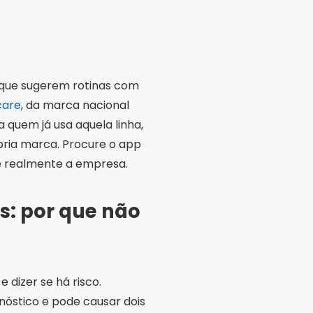
s: por que não
 dizer se há risco.
nóstico e pode causar dois
esão que precisava ser