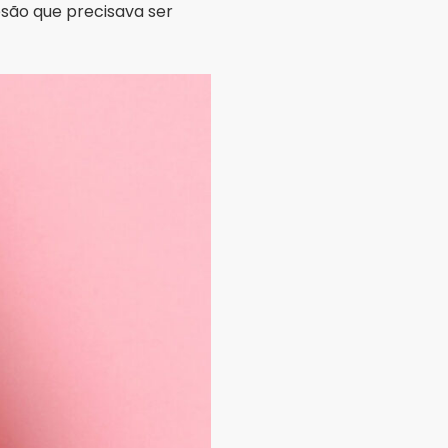
ativa de aparência — não
vo.
 dermatoscópio, do
profundidade, estrutura