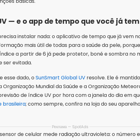
a Organização Mundial da Saúde e a Organização Meteorol
revisão de índice UV por hora com a janela do dia em qu
 brasileira
; como sempre, confira na loja do seu aparelh
Реклама — SpotAds
ensor de celular mede radiação ultravioleta: o número 
de previsão para a sua região, não do seu aparelho.
róprias marcas
méticos e de dispositivos de beleza mantêm apps oficiai
histórico de uso. No Brasil, um exemplo é o
Creamy Skin
á na
App Store brasileira
. Apps assim funcionam bem para
 a recomendação sempre aponta para o catálogo da próp
ntro da loja oficial e confira se o desenvolvedor listad