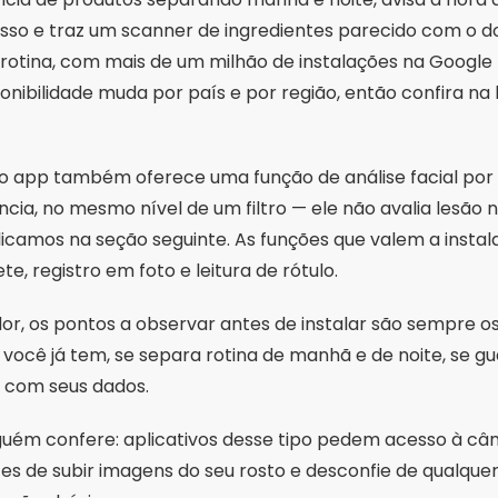
dor, os pontos a observar antes de instalar são sempre 
você já tem, se separa rotina de manhã e de noite, se gu
z com seus dados.
uém confere: aplicativos desse tipo pedem acesso à câme
tes de subir imagens do seu rosto e desconfie de qualque
nções básicas.
V — e o app de tempo que você já tem
recisa instalar nada: o aplicativo de tempo que já vem no
informação mais útil de todas para a saúde da pele, porqu
 Índice a partir de 6 já pede protetor, boné e sombra no m
 ser evitada.
be esse dado, o
SunSmart Global UV
resolve. Ele é mantid