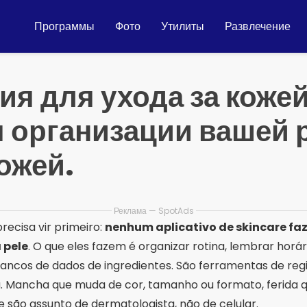
Программы
Фото
Утилиты
Развлечение
я для ухода за коже
я организации вашей 
кожей.
Реклама — SpotAds
precisa vir primeiro:
nenhum aplicativo de skincare fa
 pele
. O que eles fazem é organizar rotina, lembrar horár
ncos de dados de ingredientes. São ferramentas de regis
. Mancha que muda de cor, tamanho ou formato, ferida q
e são assunto de dermatologista, não de celular.