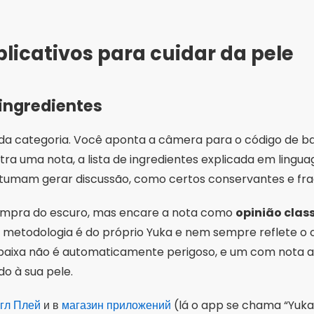
licativos para cuidar da pele
 ingredientes
da categoria. Você aponta a câmera para o código de b
ra uma nota, a lista de ingredientes explicada em lingu
tumam gerar discussão, como certos conservantes e fra
compra do escuro, mas encare a nota como
opinião clas
 a metodologia é do próprio Yuka e nem sempre reflete o
baixa não é automaticamente perigoso, e um com nota a
 à sua pele.
угл Плей
и в
магазин приложений
(lá o app se chama “Yuka