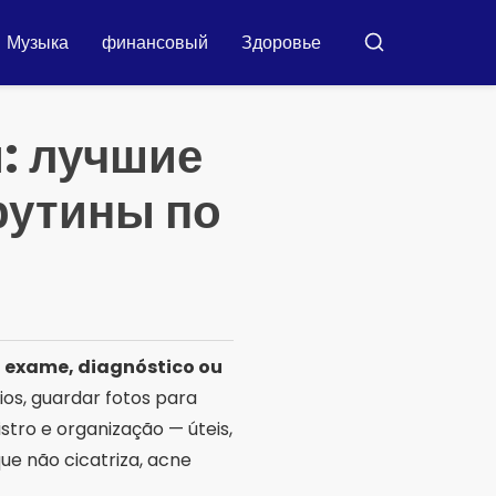
Музыка
финансовый
Здоровье
Бускар
й: лучшие
рутины по
z exame, diagnóstico ou
ios, guardar fotos para
tro e organização — úteis,
ue não cicatriza, acne