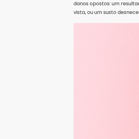
Telas assim, que devolvem 
avaliação clínica. Mancha 
A avaliação de uma lesão 
histórico da pessoa e, qua
interna nem irrigação da l