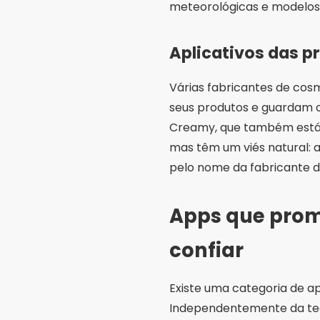
Apps que prom
confiar
Existe uma categoria de ap
Independentemente da tecn
danos opostos: um resultad
vista, ou um susto desnece