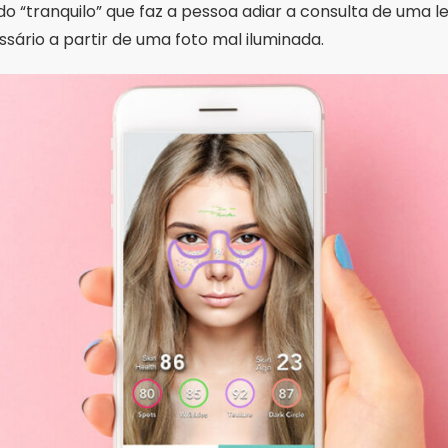
uma “nota” para a pele a partir de uma selfie, são estim
ou pinta que mudou é consulta, não pontuação de aplicati
de pele depende de exame presencial, muitas vezes com
ndo indicado, de biópsia. Câmera de celular não enxerga 
esão.