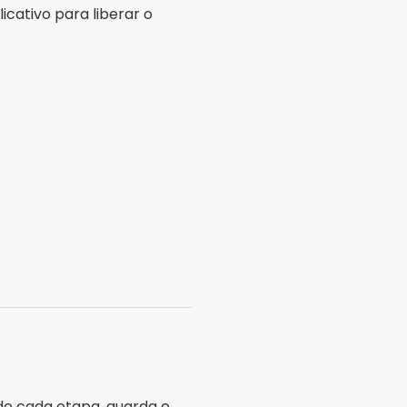
icativo para liberar o
de cada etapa, guarda o
o Yuka. É o mais completo
e Play — e também está na
loja do seu aparelho se ele
lfie. Trate esse resultado
em substitui
ação são as de