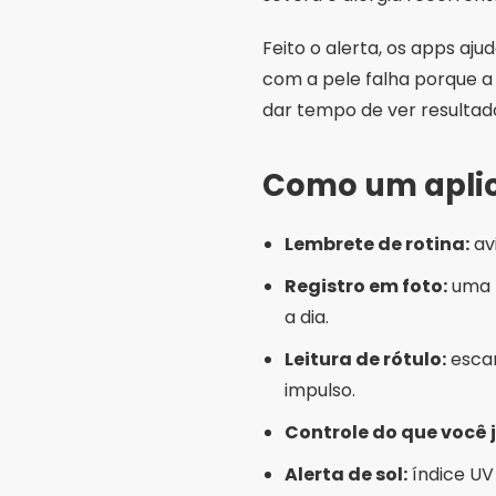
Feito o alerta, os apps aj
com a pele falha porque a
dar tempo de ver resultad
Como um aplic
Lembrete de rotina:
av
Registro em foto:
uma f
a dia.
Leitura de rótulo:
escan
impulso.
Controle do que você 
Alerta de sol:
índice UV 