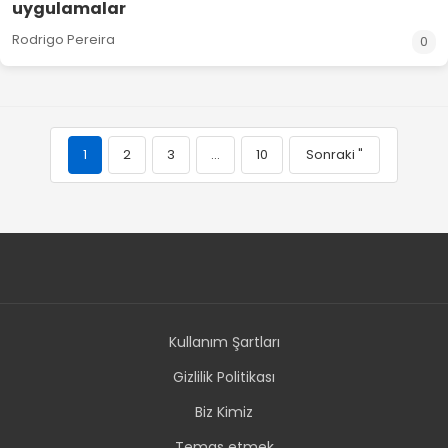
uygulamalar
Rodrigo Pereira
0
1
2
3
…
10
Sonraki "
Kullanım Şartları
Gizlilik Politikası
Biz Kimiz
Temas etmek