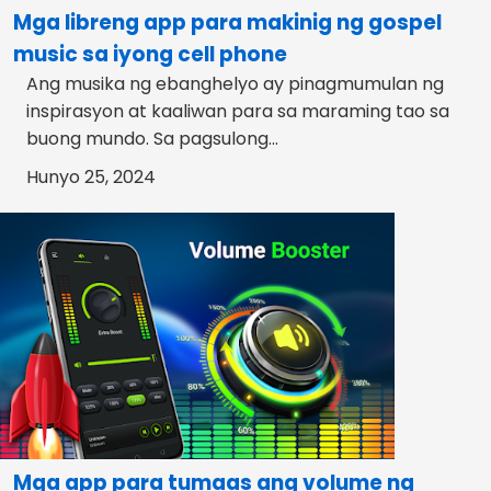
Mga libreng app para makinig ng gospel
music sa iyong cell phone
Ang musika ng ebanghelyo ay pinagmumulan ng
inspirasyon at kaaliwan para sa maraming tao sa
buong mundo. Sa pagsulong...
Hunyo 25, 2024
Mga app para tumaas ang volume ng