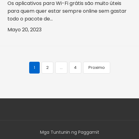
Os aplicativos para Wi-Fi grátis são muito úteis
para quem quer estar sempre online sem gastar
todo o pacote de...
Mayo 20, 2023
1
2
…
4
Proximo
Navegação
de
posts
Mga Tuntunin ng Paggamit