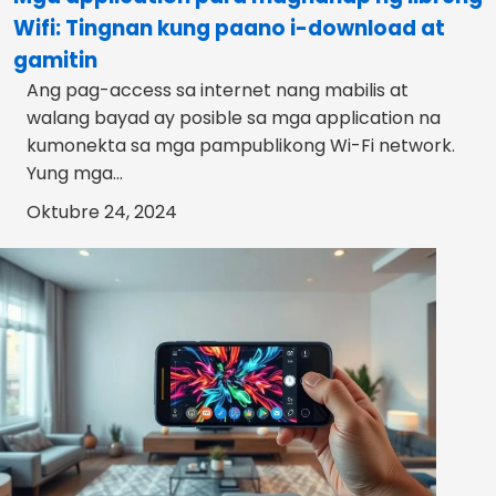
Wifi: Tingnan kung paano i-download at
gamitin
Ang pag-access sa internet nang mabilis at
walang bayad ay posible sa mga application na
kumonekta sa mga pampublikong Wi-Fi network.
Yung mga...
Oktubre 24, 2024