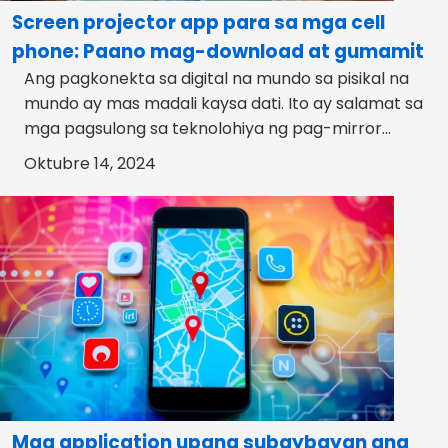
Screen projector app para sa mga cell
phone: Paano mag-download at gumamit
Ang pagkonekta sa digital na mundo sa pisikal na
mundo ay mas madali kaysa dati. Ito ay salamat sa
mga pagsulong sa teknolohiya ng pag-mirror...
Oktubre 14, 2024
Mga application upang subaybayan ang