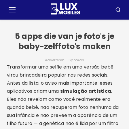
Spring
naar
Menu
Zoeke
de
inhoud
5 apps die van je foto's je
baby-zelffoto's maken
Adverteren - SpotAds
Transformar uma selfie em uma versão bebê
virou brincadeira popular nas redes sociais.
Antes da lista, o aviso mais importante: esses
aplicativos criam uma
simulação artística
.
Eles não revelam como você realmente era
quando bebê, não recuperam foto nenhuma da
sua infância e não preveem a aparência de um
filho futuro — a genética não é lida por um filtro