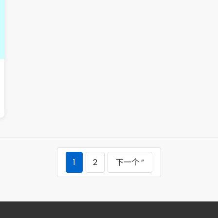
1
2
下一个 ”