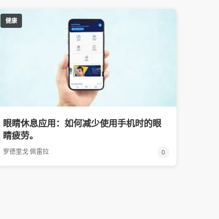
健康
眼睛休息应用：如何减少使用手机时的眼
睛疲劳。
罗德里戈·佩雷拉
0