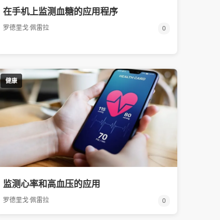
在手机上监测血糖的应用程序
罗德里戈·佩雷拉
0
健康
监测心率和高血压的应用
罗德里戈·佩雷拉
0