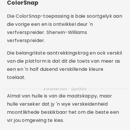
ColorSnap
Die ColorSnap-toepassing is baie soortgelyk aan
die vorige een en is ontwikkel deur 'n
verfverspreider. Sherwin-Williams
verfverspreider.
Die belangrikste aantrekkingskrag en ook verskil
van die platform is dat dit die toets van meer as
een en 'n half duisend verskillende kleure
toelaat.
Advertensies - SpotAds
Almal van hulle is van die maatskappy, maar
hulle verseker dat jy 'n wye verskeidenheid
moontlikhede beskikbaar het om die beste een
vir jou omgewing te kies.