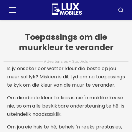
Pular
vir
Kieslys
Soek
die
inhoud
Toepassings om die
muurkleur te verander
Advertensies - SpotAds
Is jy onseker oor watter kleur die beste op jou
muur sal lyk? Miskien is dit tyd om na toepassings
te kyk om die kleur van die muur te verander.
Om die ideale kleur te kies is nie 'n maklike keuse
nie, so om alle beskikbare ondersteuning te hê, is
uiteindelik noodsaaklik.
Om jou eie huis te hê, behels 'n reeks prestasies,