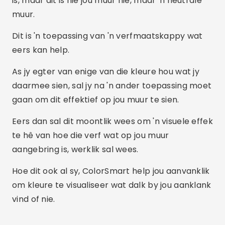
is, maar dit is nie jou muur nie, maar 'n neutrale
muur.
Dit is 'n toepassing van 'n verfmaatskappy wat
eers kan help.
As jy egter van enige van die kleure hou wat jy
daarmee sien, sal jy na 'n ander toepassing moet
gaan om dit effektief op jou muur te sien.
Eers dan sal dit moontlik wees om 'n visuele effek
te hê van hoe die verf wat op jou muur
aangebring is, werklik sal wees.
Hoe dit ook al sy, ColorSmart help jou aanvanklik
om kleure te visualiseer wat dalk by jou aanklank
vind of nie.