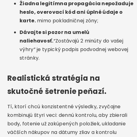
Žiadna legitímna propagácia nepožaduje
heslo, overovací kód ani úplné údaje o
karte.
mimo pokladničnej zóny;
Dávajte si pozor na umelú
naliehavosť.
“Zostávajú 2 minúty do vašej
výhry” je typický podpis podvodnej webovej
stránky.
Realistická stratégia na
skutočné šetrenie peňazí.
Tí, ktorí chcú konzistentné výsledky, zvyčajne
kombinujú štyri veci: dennú kontrolu, aby zbierali
body, fotenie už zakúpených položiek, ukladanie
väčších nákupov na dátumy zliav a kontrolu