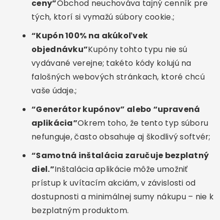
ceny”
Obchod neuchováva tajný cenník pre
tých, ktorí si vymažú súbory cookie.;
“Kupón 100% na akúkoľvek
objednávku”
Kupóny tohto typu nie sú
vydávané verejne; takéto kódy kolujú na
falošných webových stránkach, ktoré chcú
vaše údaje.;
“Generátor kupónov” alebo “upravená
aplikácia”
Okrem toho, že tento typ súboru
nefunguje, často obsahuje aj škodlivý softvér;
“Samotná inštalácia zaručuje bezplatný
diel.”
Inštalácia aplikácie môže umožniť
prístup k uvítacím akciám, v závislosti od
dostupnosti a minimálnej sumy nákupu – nie k
bezplatným produktom.