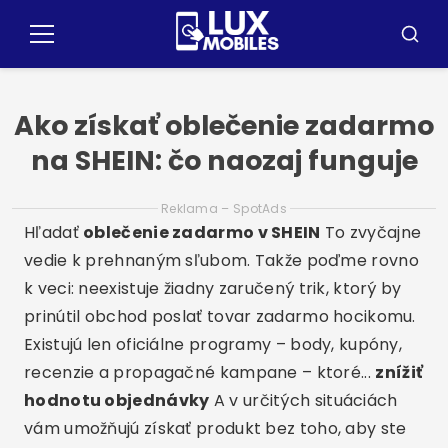
Vytlačiť
pre
Menu
Vyhľad
obsah
Ako získať oblečenie zadarmo
na SHEIN: čo naozaj funguje
Reklama – SpotAds
Hľadať
oblečenie zadarmo v SHEIN
To zvyčajne
vedie k prehnaným sľubom. Takže poďme rovno
k veci: neexistuje žiadny zaručený trik, ktorý by
prinútil obchod poslať tovar zadarmo hocikomu.
Existujú len oficiálne programy – body, kupóny,
recenzie a propagačné kampane – ktoré...
znížiť
hodnotu objednávky
A v určitých situáciách
vám umožňujú získať produkt bez toho, aby ste