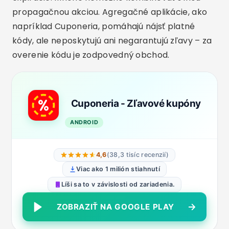
propagačnou akciou. Agregačné aplikácie, ako
napríklad Cuponeria, pomáhajú nájsť platné
kódy, ale neposkytujú ani negarantujú zľavy – za
overenie kódu je zodpovedný obchod.
Cuponeria - Zľavové kupóny
ANDROID
4,6
(38,3 tisíc recenzií)
Viac ako 1 milión stiahnutí
Líši sa to v závislosti od zariadenia.
ZOBRAZIŤ NA GOOGLE PLAY