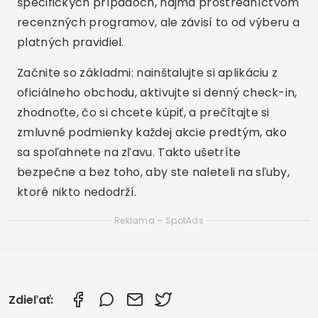
špecifických prípadoch, najmä prostredníctvom
recenzných programov, ale závisí to od výberu a
platných pravidiel.
Začnite so základmi: nainštalujte si aplikáciu z
oficiálneho obchodu, aktivujte si denný check-in,
zhodnoťte, čo si chcete kúpiť, a prečítajte si
zmluvné podmienky každej akcie predtým, ako
sa spoľahnete na zľavu. Takto ušetríte
bezpečne a bez toho, aby ste naleteli na sľuby,
ktoré nikto nedodrží.
Reklama – SpotAds
Zdieľať: