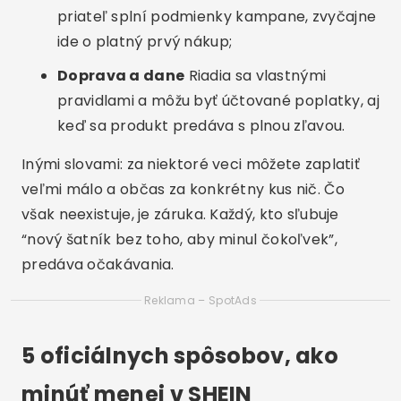
priateľ splní podmienky kampane, zvyčajne
ide o platný prvý nákup;
Doprava a dane
Riadia sa vlastnými
pravidlami a môžu byť účtované poplatky, aj
keď sa produkt predáva s plnou zľavou.
Inými slovami: za niektoré veci môžete zaplatiť
veľmi málo a občas za konkrétny kus nič. Čo
však neexistuje, je záruka. Každý, kto sľubuje
“nový šatník bez toho, aby minul čokoľvek”,
predáva očakávania.
Reklama – SpotAds
5 oficiálnych spôsobov, ako
minúť menej v SHEIN