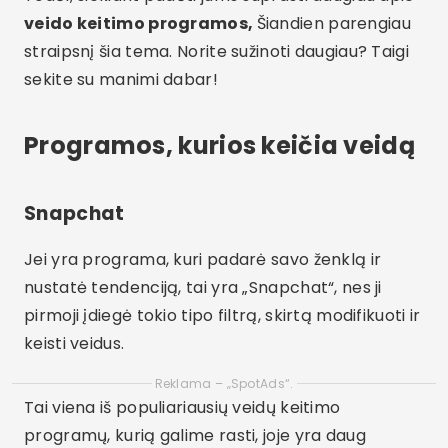
veido keitimo programos,
Šiandien parengiau
straipsnį šia tema. Norite sužinoti daugiau? Taigi
sekite su manimi dabar!
Programos, kurios keičia veidą
Snapchat
Jei yra programa, kuri padarė savo ženklą ir
nustatė tendenciją, tai yra „Snapchat“, nes ji
pirmoji įdiegė tokio tipo filtrą, skirtą modifikuoti ir
keisti veidus.
Reklama – „SpotAds“.
Tai viena iš populiariausių veidų keitimo
programų, kurią galime rasti, joje yra daug