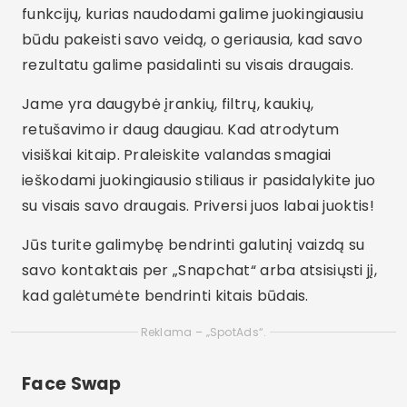
funkcijų, kurias naudodami galime juokingiausiu
būdu pakeisti savo veidą, o geriausia, kad savo
rezultatu galime pasidalinti su visais draugais.
Jame yra daugybė įrankių, filtrų, kaukių,
retušavimo ir daug daugiau. Kad atrodytum
visiškai kitaip. Praleiskite valandas smagiai
ieškodami juokingiausio stiliaus ir pasidalykite juo
su visais savo draugais. Priversi juos labai juoktis!
Jūs turite galimybę bendrinti galutinį vaizdą su
savo kontaktais per „Snapchat“ arba atsisiųsti jį,
kad galėtumėte bendrinti kitais būdais.
Reklama – „SpotAds“.
Face Swap