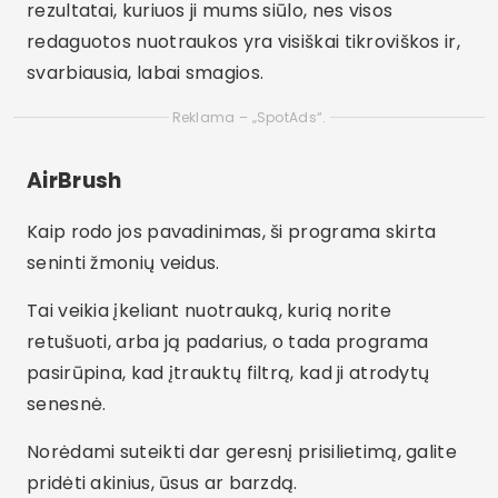
rezultatai, kuriuos ji mums siūlo, nes visos
redaguotos nuotraukos yra visiškai tikroviškos ir,
svarbiausia, labai smagios.
Reklama – „SpotAds“.
AirBrush
Kaip rodo jos pavadinimas, ši programa skirta
seninti žmonių veidus.
Tai veikia įkeliant nuotrauką, kurią norite
retušuoti, arba ją padarius, o tada programa
pasirūpina, kad įtrauktų filtrą, kad ji atrodytų
senesnė.
Norėdami suteikti dar geresnį prisilietimą, galite
pridėti akinius, ūsus ar barzdą.