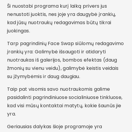
Ši nuostabi programa kurį laiką privers jus
nenustoti juoktis, nes joje yra daugybė įrankių,
kad jūsų nuotraukų redagavimas būtų tikrai
juokingas.
Tarp pagrindinių Face Swap siūlomų redagavimo
įrankių yra: Galimybė išsaugoti ir atidaryti
nuotraukas iš galerijos, bombos efektas (daug
žmonių su vienu veidu), galimybė keistis veidais
su įžymybėmis ir daug daugiau.
Taip pat visomis savo nuotraukomis galime
pasidalinti pagrindiniuose socialiniuose tinkluose,
kad visi mūsų kontaktai matytų, kokie šaunūs jie
yra.
Geriausias dalykas šioje programoje yra