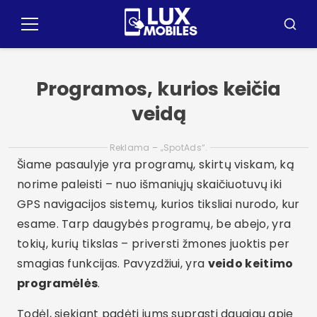
Pular
for
Meniu
Busca
o
contúdo
Programos, kurios keičia
veidą
Reklama – „SpotAds“.
Šiame pasaulyje yra programų, skirtų viskam, ką
norime paleisti – nuo išmaniųjų skaičiuotuvų iki
GPS navigacijos sistemų, kurios tiksliai nurodo, kur
esame. Tarp daugybės programų, be abejo, yra
tokių, kurių tikslas – priversti žmones juoktis per
smagias funkcijas. Pavyzdžiui, yra
veido keitimo
programėlės
.
Todėl, siekiant padėti jums suprasti daugiau apie