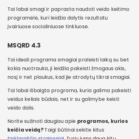
Tai labai smagi ir paprasta naudoti veido keitimo
programėlė, kuri leidžia dalytis rezultatu
įvairiuose socialiniuose tinkluose.
MSQRD 4.3
Tai ideali programa smagiai praleisti laiką su bet
kokia nuotrauka, ji leidžia pakeisti žmogaus akis,
nosį ir net plaukus, kad jie atrodytų tikrai smagiai.
Tai labai išbaigta programa, kuria galima pakeisti
veidus keliais būdais, net ir su galimybe keisti
veido dalis.
Norite sužinoti daugiau apie
programos, kurios
keičia veidą?
Taigi būtinai sekite kitus
tinklaraščio straipsniai
, Turiu jums daug kitų