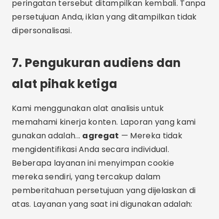
peringatan tersebut ditampilkan kembali. Tanpa
persetujuan Anda, iklan yang ditampilkan tidak
dipersonalisasi.
7. Pengukuran audiens dan
alat pihak ketiga
Kami menggunakan alat analisis untuk
memahami kinerja konten. Laporan yang kami
gunakan adalah...
agregat
— Mereka tidak
mengidentifikasi Anda secara individual.
Beberapa layanan ini menyimpan cookie
mereka sendiri, yang tercakup dalam
pemberitahuan persetujuan yang dijelaskan di
atas. Layanan yang saat ini digunakan adalah: