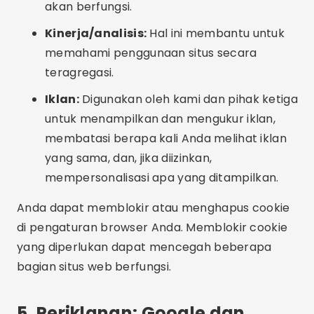
akan berfungsi.
Kinerja/analisis:
Hal ini membantu untuk
memahami penggunaan situs secara
teragregasi.
Iklan:
Digunakan oleh kami dan pihak ketiga
untuk menampilkan dan mengukur iklan,
membatasi berapa kali Anda melihat iklan
yang sama, dan, jika diizinkan,
mempersonalisasi apa yang ditampilkan.
Anda dapat memblokir atau menghapus cookie
di pengaturan browser Anda. Memblokir cookie
yang diperlukan dapat mencegah beberapa
bagian situs web berfungsi.
5. Periklanan: Google dan