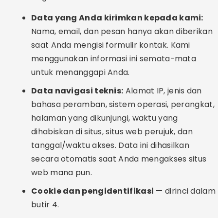
Data yang Anda kirimkan kepada kami:
Nama, email, dan pesan hanya akan diberikan
saat Anda mengisi formulir kontak. Kami
menggunakan informasi ini semata-mata
untuk menanggapi Anda.
Data navigasi teknis:
Alamat IP, jenis dan
bahasa peramban, sistem operasi, perangkat,
halaman yang dikunjungi, waktu yang
dihabiskan di situs, situs web perujuk, dan
tanggal/waktu akses. Data ini dihasilkan
secara otomatis saat Anda mengakses situs
web mana pun.
Cookie dan pengidentifikasi
— dirinci dalam
butir 4.