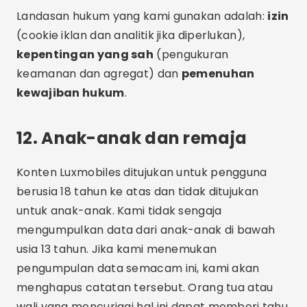
Landasan hukum yang kami gunakan adalah:
izin
(cookie iklan dan analitik jika diperlukan),
kepentingan yang sah
(pengukuran
keamanan dan agregat) dan
pemenuhan
kewajiban hukum
.
12. Anak-anak dan remaja
Konten Luxmobiles ditujukan untuk pengguna
berusia 18 tahun ke atas dan tidak ditujukan
untuk anak-anak. Kami tidak sengaja
mengumpulkan data dari anak-anak di bawah
usia 13 tahun. Jika kami menemukan
pengumpulan data semacam ini, kami akan
menghapus catatan tersebut. Orang tua atau
wali yang mencurigai hal ini dapat memberi tahu