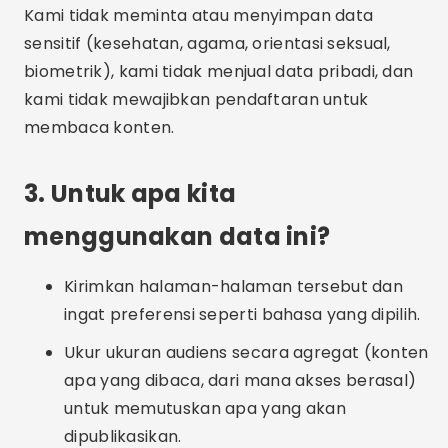
Kami tidak meminta atau menyimpan data
sensitif (kesehatan, agama, orientasi seksual,
biometrik), kami tidak menjual data pribadi, dan
kami tidak mewajibkan pendaftaran untuk
membaca konten.
3. Untuk apa kita
menggunakan data ini?
Kirimkan halaman-halaman tersebut dan
ingat preferensi seperti bahasa yang dipilih.
Ukur ukuran audiens secara agregat (konten
apa yang dibaca, dari mana akses berasal)
untuk memutuskan apa yang akan
dipublikasikan.