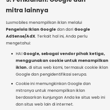
mitra lainnya
Luxmobiles menampilkan iklan melalui
Pengelola Iklan Google
dan dari
Google
AdSense/AdX
. Terkait hal ini, Anda perlu
mengetahui:
HAI
Google, sebagai vendor pihak ketiga,
menggunakan cookie untuk menampilkan
iklan.
di situs web kami, termasuk cookie iklan
Google dan pengidentifikasi serupa.
Cookie ini memungkinkan Google dan
mitranya untuk menampilkan iklan
berdasarkan kunjungan Anda ke situs web ini
dan situs web lain di internet.