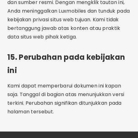
dan sumber resmi. Dengan mengklik tautan ini,
Anda meninggalkan Luxmobiles dan tunduk pada
kebijakan privasi situs web tujuan. Kami tidak
bertanggung jawab atas konten atau praktik
data situs web pihak ketiga.
15. Perubahan pada kebijakan
ini
Kami dapat memperbarui dokumen ini kapan
saja. Tanggal di bagian atas menunjukkan versi
terkini. Perubahan signifikan ditunjukkan pada
halaman tersebut.