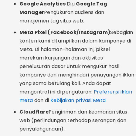
Google Analytics
Dia
Google Tag
Manager
Pengukuran audiens dan
manajemen tag situs web.
Meta Pixel (Facebook/Instagram)
Sebagian
konten kami ditampilkan dalam kampanye di
Meta. Di halaman-halaman ini, piksel
merekam kunjungan dan aktivitas
penelusuran dasar untuk mengukur hasil
kampanye dan menghindari penayangan iklan
yang sama berulang kali. Anda dapat
mengontrol ini di pengaturan.
Preferensi iklan
meta
dan di
Kebijakan privasi Meta
.
Cloudflare
Pengiriman dan keamanan situs
web (perlindungan terhadap serangan dan
penyalahgunaan).