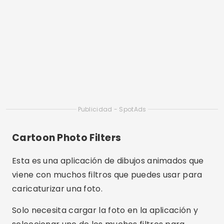
​Cartoon Photo Filters
Esta es una aplicación de dibujos animados que
viene con muchos filtros que puedes usar para
caricaturizar una foto.
Solo necesita cargar la foto en la aplicación y
seleccionar uno de los muchos filtros para
convertir fácilmente sus fotos en dibujos.
También puede ajustar la intensidad del efecto
para darle un aspecto más realista.
Aplicaciones para crear
caricaturas en línea en iPad y
iPhone