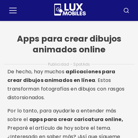
Pulsar
para
Menú
Busca
el
contenido
Apps para crear dibujos
animados online
Publicidad - SpotAds
De hecho, hay muchos
aplicaciones para
crear dibujos animados en línea
. Estos
transforman fotografías en dibujos con rasgos
distorsionados.
Por lo tanto, para ayudarle a entender más
sobre el
apps para crear caricatura online,
Preparé el artículo de hoy sobre el tema.
¿Interesado en saber más? ¡Así que sígueme