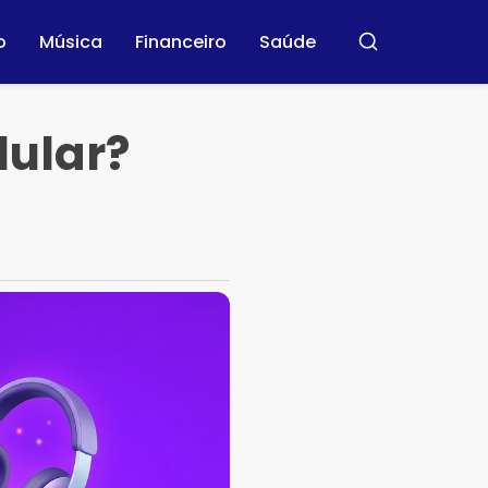
o
Música
Financeiro
Saúde
Buscar
lular?