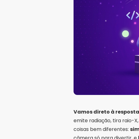
Vamos direto à resposta
emite radiação, tira raio-
coisas bem diferentes:
sim
câmera só para divertir, e