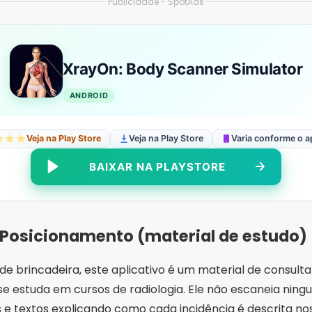
Publicidade - SpotAds
XrayOn: Body Scanner Simulator
ANDROID
Veja na Play Store
Veja na Play Store
Varia conforme o a
BAIXAR NA PLAYSTORE
a Posicionamento (material de estudo)
de brincadeira, este aplicativo é um material de consul
 se estuda em cursos de radiologia. Ele não escaneia ni
 e textos explicando como cada incidência é descrita nos 