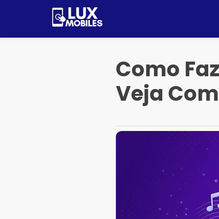
Pular
para
o
conteúdo
Como Faze
Veja Com