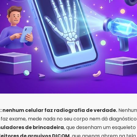
: nenhum celular faz radiografia de verdade.
Nenhum 
X, faz exame, mede nada no seu corpo nem dá diagnóstico.
uladores de brincadeira
, que desenham um esqueleto
leitores de arquivos DICOM
, que apenas abrem na tela 