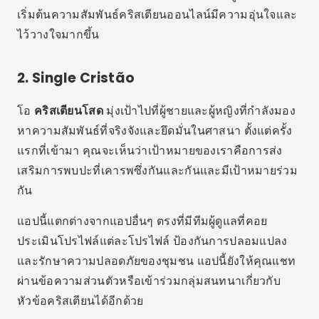
กัน
แอปนี้แตกต่างจากแอปอื่นๆ ตรงที่มีทีมผู้ดูแลที่คอย
ประเมินโปรไฟล์แต่ละโปรไฟล์ ป้องกันการปลอมแปลง
และรักษาความปลอดภัยของชุมชน แอปนี้ยังให้คุณแชท
ผ่านข้อความส่วนตัวหรือเข้าร่วมกลุ่มสนทนาเกี่ยวกับ
หัวข้อคริสเตียนได้อีกด้วย
ดังนั้นสำหรับผู้ที่ต้องการ
ดาวน์โหลดแอป
หากต้องการ
หาคู่คริสเตียนฟรี Single Cristão ถือเป็นตัวเลือกที่ยอด
เยี่ยม เนื่องจากมีความสมดุลระหว่างความปลอดภัย
ฟังก์ชันการทำงาน และปฏิสัมพันธ์ที่ดีต่อสุขภาพ
การโฆษณา - สปอตโฆษณา
3. Encontro Gospel
โอ
การประชุมพระกิตติคุณ
เป็นหนึ่งในแอปหาคู่แนวพระ