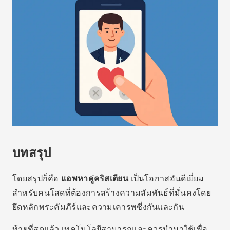
บทสรุป
โดยสรุปก็คือ
แอพหาคู่คริสเตียน
เป็นโอกาสอันดีเยี่ยม
สำหรับคนโสดที่ต้องการสร้างความสัมพันธ์ที่มั่นคงโดย
ยึดหลักพระคัมภีร์และความเคารพซึ่งกันและกัน
ท้ายที่สุดแล้ว เทคโนโลยีสามารถและควรนำมาใช้เพื่อ
เชื่อมโยงผู้คนที่มีเป้าหมายคล้ายคลึงกันเข้าด้วยกัน และ
แพลตฟอร์มเหล่านี้ก็ทำหน้าที่นั้นได้อย่างสมบูรณ์แบบ ดัง
นั้น หากคุณกำลังมองหาคู่ครองที่มีศรัทธาเดียวกันกับคุณ
อย่าลังเลที่จะ
ดาวน์โหลดแอป
การออกเดทแบบคริสเตียน
และการก้าวแรกสู่อนาคตที่สดใส
การโฆษณา - สปอตโฆษณา