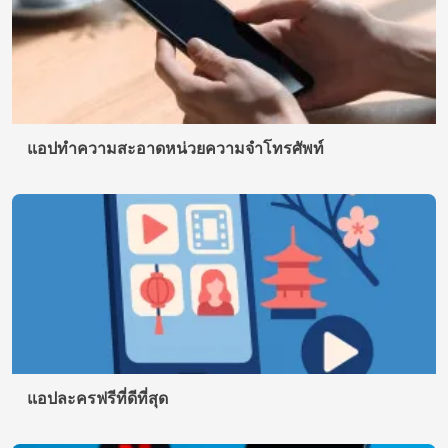
แอปละครฟรีที่ดีที่สุด
วิธีดู Netflix ในราคาประหยัด (และแอปดูหนังฟรี)