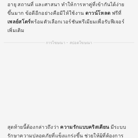
อายุ สถานที่ และศาสนา ทำให้การหาคู่ที่เข้ากันได้ง่าย
ขึ้นมาก ข้อดีอีกอย่างคือมีให้ใช้งาน
ดาวน์โหลด
ฟรีที่
เพลย์สโตร์
พร้อมตัวเลือกเวอร์ชันพรีเมียมเพื่อรับฟีเจอร์
เพิ่มเติม
การโฆษณา - สปอตโฆษณา
สุดท้ายนี้ต้องกล่าวถึงว่า
ความรักแบบคริสเตียน
มีระบบ
รักษาความปลอดภัยที่แข็งแกร่งขึ้น ช่วยให้ผู้ที่ต้องการ
เริ่มต้นความสัมพันธ์คริสเตียนออนไลน์มีความอุ่นใจและ
ไว้วางใจมากขึ้น
2. Single Cristão
โอ
คริสเตียนโสด
มุ่งเป้าไปที่ผู้ชายและผู้หญิงที่กำลังมอง
หาความสัมพันธ์ที่จริงจังและยึดมั่นในศาสนา ตั้งแต่ครั้ง
แรกที่เข้ามา คุณจะเห็นว่าเป้าหมายของเราคือการส่ง
เสริมการพบปะที่เคารพซึ่งกันและกันและมีเป้าหมายร่วม