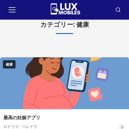
コ
ン
メ
ブ
テ
ニ
ス
ュ
カ
カテゴリー:
健康
ン
ー
ー
ツ
に
ジ
ャ
ン
健康
プ
最高の妊娠アプリ
ロドリゴ・ペレイラ
0