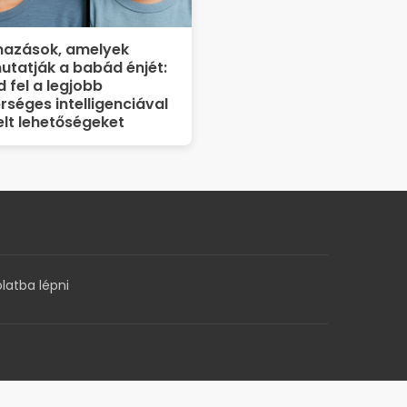
mazások, amelyek
tatják a babád énjét:
 fel a legjobb
séges intelligenciával
elt lehetőségeket
latba lépni