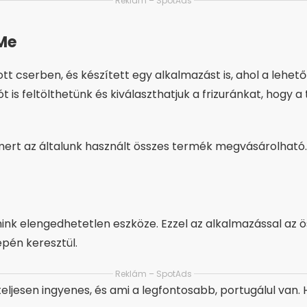
Reklám – SpotAds
 Me
 cserben, és készített egy alkalmazást is, ahol a lehető
t is feltölthetünk és kiválaszthatjuk a frizuránkat, hogy a 
 mert az általunk használt összes termék megvásárolható.
smink elengedhetetlen eszköze. Ezzel az alkalmazással az
épén keresztül.
Reklám – SpotAds
eljesen ingyenes, és ami a legfontosabb, portugálul van. Ha 