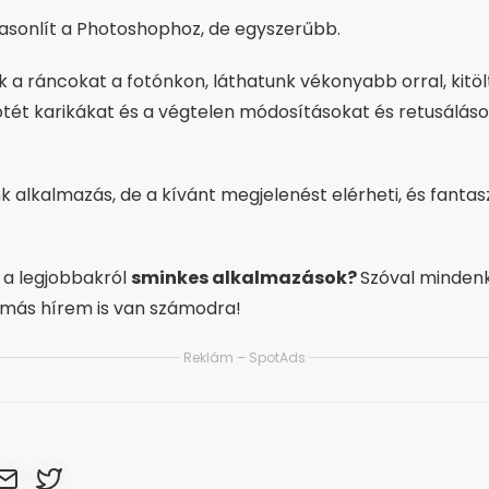
asonlít a Photoshophoz, de egyszerűbb.
k a ráncokat a fotónkon, láthatunk vékonyabb orral, kitölt
sötét karikákat és a végtelen módosításokat és retusálás
k alkalmazás, de a kívánt megjelenést elérheti, és fantasz
 a legjobbakról
sminkes alkalmazások?
Szóval minden
k más hírem is van számodra!
Reklám – SpotAds