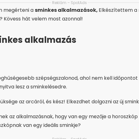
Reklám – SpotAds
an megérteni a
sminkes alkalmazások,
Elkészítettem a
? Kövess hát velem most azonnal!
minkes alkalmazás
ghűségesebb szépségszalonod, ahol nem kell időpontot f
nyitva lesz a sminkelésedre.
üksége az arcáról, és kész! Elkezdhet dolgozni az új smink
nek az alkalmazásnak, hogy van egy mezője a horoszkóp
zkópnak van egy ideális sminkje?