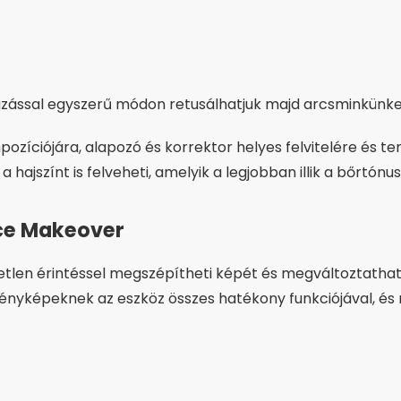
azással egyszerű módon retusálhatjuk majd arcsminkünke
ozíciójára, alapozó és korrektor helyes felvitelére és 
 hajszínt is felveheti, amelyik a legjobban illik a bőrtónu
ce Makeover
tlen érintéssel megszépítheti képét és megváltoztathatja
ényképeknek az eszköz összes hatékony funkciójával, é