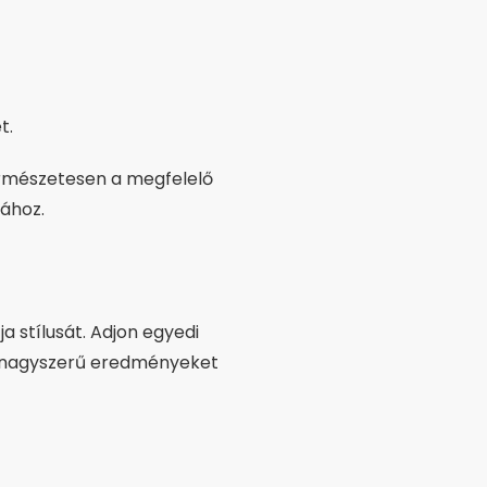
t.
természetesen a megfelelő
sához.
 stílusát. Adjon egyedi
s nagyszerű eredményeket