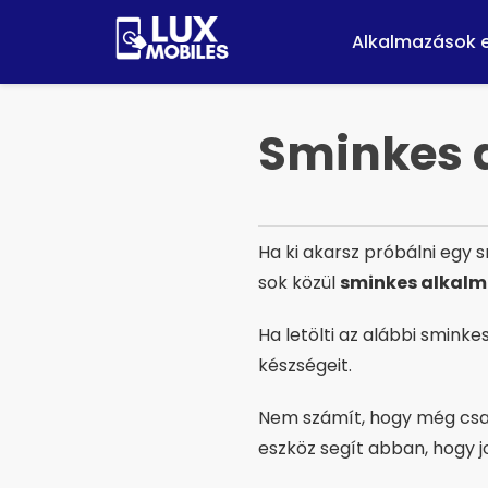
Pular
for
Alkalmazások 
o
contúdo
Sminkes a
Ha ki akarsz próbálni egy s
sok közül
sminkes alkal
Ha letölti az alábbi smink
készségeit.
Nem számít, hogy még csak 
eszköz segít abban, hogy j