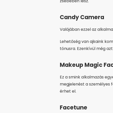
zsebében lesz.
Candy Camera
Valójában ezzel az alkalm
Lehetőség van ajkaink komp
tónusra. Ezenkívül még azt a
Makeup Magic Fa
Ez a smink alkalmazás egye
megjelenést a személyes f
érhet el.
Facetune