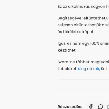
Ez az alkalmazás nagyon h
Segítségével eltüntethetjü
teljesen eltüntethetjük a 
és tökéletes képet.
Igaz, ez nem egy 100% smin
készíthet.
Szeretne többet megtudni
többieket
blog cikkek
, So
Részesedés: