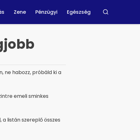
ás
Zene
Pénzügyi
Egészség
Buscar
gjobb
n, ne habozz, próbáld ki a
zintre emeli sminkes
a listán szereplő összes