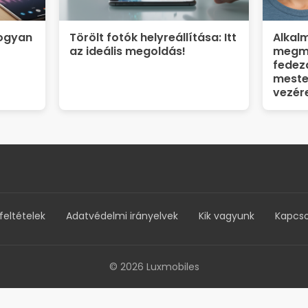
Hogyan
Törölt fotók helyreállítása: Itt
Alkal
az ideális megoldás!
megmu
fedezd
mester
vezér
feltételek
Adatvédelmi irányelvek
Kik vagyunk
Kapcso
© 2026 Luxmobiles