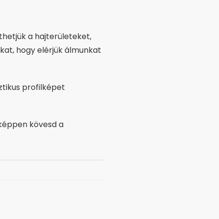
hetjük a hajterületeket,
okat, hogy elérjük álmunkat
tikus profilképet
képpen kövesd a