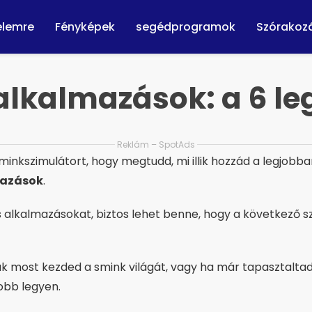
elemre
Fényképek
segédprogramok
Szórakoz
lkalmazások: a 6 le
Reklám – SpotAds
minkszimulátort, hogy megtudd, mi illik hozzád a legjobba
mazások
.
es alkalmazásokat, biztos lehet benne, hogy a következő s
most kezded a smink világát, vagy ha már tapasztaltad, 
obb legyen.