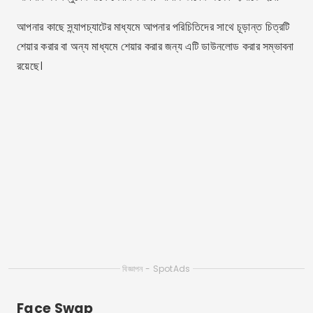
আপনার কাছে স্ন্যাপচ্যাটের মাধ্যমে আপনার পরিচিতিদের সাথে চূড়ান্ত চিত্রটি
শেয়ার করার বা অন্য মাধ্যমে শেয়ার করার জন্য এটি ডাউনলোড করার সম্ভাবনা
রয়েছে।
বিজ্ঞাপন - SpotAds
Face Swap
এই বিস্ময়কর অ্যাপ্লিকেশনটি আপনাকে কিছুক্ষণের জন্য হাসতে বাধ্য করবে,
কারণ এতে আপনার ফটো সম্পাদনাগুলিকে খুব মজার করার জন্য বেশ কয়েকটি
সরঞ্জাম রয়েছে।
ফেস সোয়াপ দ্বারা অফার করা প্রধান সম্পাদনা সরঞ্জামগুলির মধ্যে রয়েছে:
গ্যালারি থেকে ফটোগুলি সংরক্ষণ এবং খোলার বিকল্প, বোমা প্রভাব (এক মুখ সহ
অনেক লোক), সেলিব্রিটিদের সাথে মুখ অদলবদল করার সম্ভাবনা এবং আরও
অনেক কিছু।