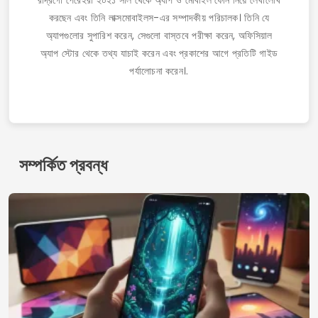
মুছে ফেলা ছবি পুনরুদ্ধার: আদর্শ সমাধান এখানে!