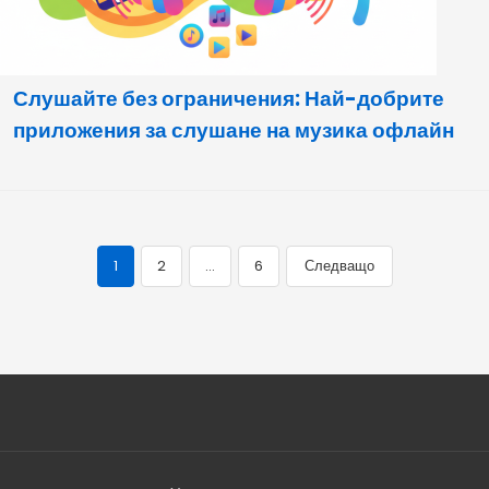
Слушайте без ограничения: Най-добрите
приложения за слушане на музика офлайн
1
2
…
6
Следващо
Навигация
по
публикации