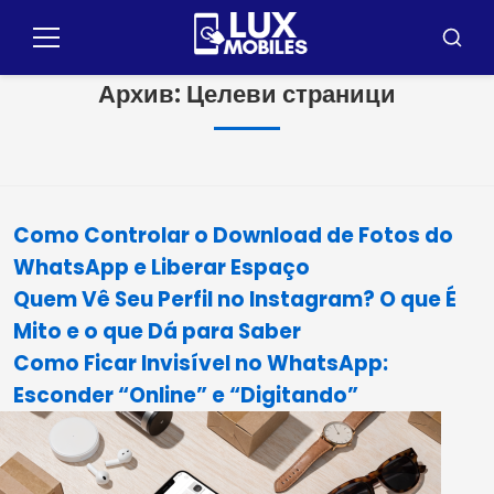
Пулар
за
Меню
Търсе
съдържание
Архив:
Целеви страници
Como Controlar o Download de Fotos do
WhatsApp e Liberar Espaço
Quem Vê Seu Perfil no Instagram? O que É
Mito e o que Dá para Saber
Como Ficar Invisível no WhatsApp:
Esconder “Online” e “Digitando”