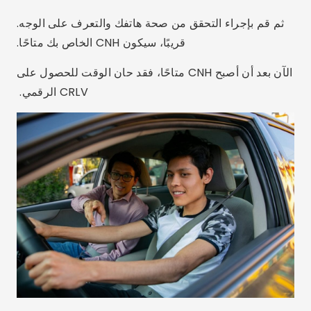
إصدار CRLV الرقمي مع CDT
بعد تسجيل الدخول إلى التطبيق، قم بالضغط على المركبات
ثم قم بإدخال المعلومات المطلوبة من CRV وكذلك
Renavam.
في الواقع، بمجرد القيام بذلك، انقر فوق تضمين وسيكون
المستند الرقمي الخاص بك متاحًا الآن على هاتفك الذكي.