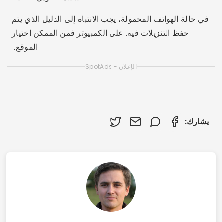
رودريجو بيريرا
يكتب رودريغو بيريرا عن التطبيقات والهواتف المحمولة
منذ عام 2021، وهو المدير التحريري لموقع Luxmobiles.
يقوم باختبار التطبيقات التي يوصي بها عمليًا، ويتحقق من
المعلومات في متاجر التطبيقات الرسمية، ويراجع كل
دليل قبل نشره.