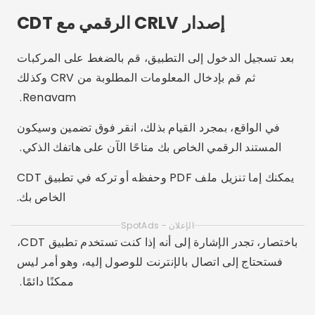
يمكنك إما تنزيل ملف PDF وحفظه أو تركه في تطبيق CDT
الخاص بك.
الإعلان - SpotAds
باختصار، تجدر الإشارة إلى أنه إذا كنت تستخدم تطبيق CDT،
فستحتاج إلى اتصال بالإنترنت للوصول إليه، وهو أمر ليس
ممكنًا دائمًا.
الحصول على CRLV من خلال موقع
Detran
كما ذكرنا سابقًا، يمكنك أيضًا الحصول على CRLV الرقمي
الخاص بك من خلال موقع Detran الإلكتروني نفسه.
العملية بسيطة بنفس القدر ولا تستغرق أكثر من بضع دقائق.
وهنا سوف نعلمك بالطريقة المعتادة. من الممكن أن يتم