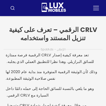
ضغط
لى
قائمة
ابحث
طعام
لمحتوى
CRLV الرقمي – تعرف على كيفية
تنزيل المستند واستخدامه
الإعلان - SpotAds
تعد معرفة كيفية إصدار CRLV الرقمية فرصة ممتازة
للسائق البرازيلي. وهذا نظرا للتطبيق العملي الذي يجلبه.
وذلك لأن الوثيقة الرقمية المتوفرة منذ بداية عام 2020 لها
نفس صلاحية الوثيقة المطبوعة.
وهو ما يلغي بالنسبة للسائق الحاجة إلى حمله دائمًا داخل
السيارة مع CRLV الرقمي.
من خلال معرفة كيفية إصدار شهادة CRLV وتسجيل