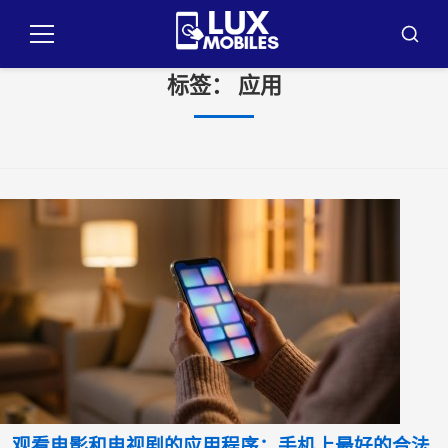
跳
到
菜
布
内
单
斯
标签：
应用
卡
容
观看电影和电视剧的应用程序：手机上最好的合法