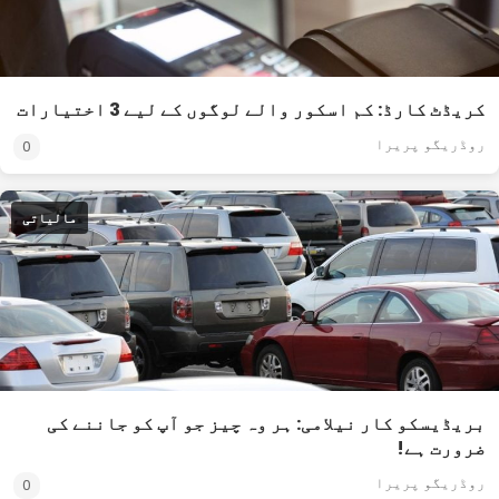
کریڈٹ کارڈ: کم اسکور والے لوگوں کے لیے 3 اختیارات
روڈریگو پریرا
0
مالیاتی
بریڈیسکو کار نیلامی: ہر وہ چیز جو آپ کو جاننے کی
ضرورت ہے!
روڈریگو پریرا
0