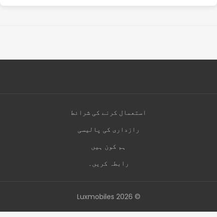
استعمال کرنے کی شرائط
رازداری کی پالیسی
ہم کون ہیں
رابطہ کریں۔
© 2026 Luxmobiles