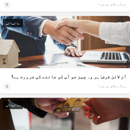
روڈریگو پریرا
0
مالیاتی
آن لائن قرض: ہر وہ چیز جو آپ کو جاننے کی ضرورت ہے!
روڈریگو پریرا
0
مالیاتی