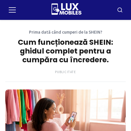
Pular
pentru
Meniu
Căutar
conținut
Prima dată când cumperi de la SHEIN?
Cum funcționează SHEIN:
ghidul complet pentru a
cumpăra cu încredere.
PUBLICITATE