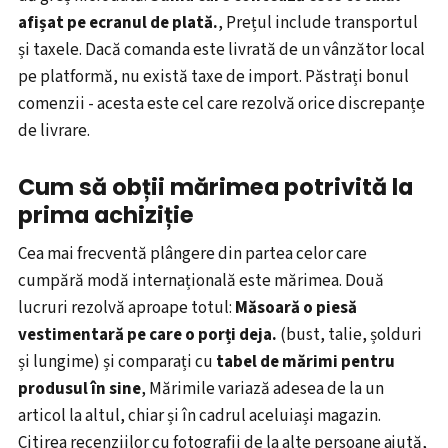
afișat pe ecranul de plată.
, Prețul include transportul
și taxele. Dacă comanda este livrată de un vânzător local
pe platformă, nu există taxe de import. Păstrați bonul
comenzii - acesta este cel care rezolvă orice discrepanțe
de livrare.
Cum să obții mărimea potrivită la
prima achiziție
Cea mai frecventă plângere din partea celor care
cumpără modă internațională este mărimea. Două
lucruri rezolvă aproape totul:
Măsoară o piesă
vestimentară pe care o porți deja.
(bust, talie, șolduri
și lungime) și comparați cu
tabel de mărimi pentru
produsul în sine
, Mărimile variază adesea de la un
articol la altul, chiar și în cadrul aceluiași magazin.
Citirea recenziilor cu fotografii de la alte persoane ajută,