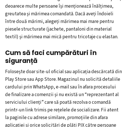
deoarece multe persoane își menționează înălțimea,
greutatea și mărimea comandată. Dacă aveți îndoieli
între două mărimi, alegeți mărimea mai mare pentru
piesele structurate (jachete, pantaloni din material
textil) și mărimea mai mică pentru tricotaje cu elastan.
Cum să faci cumpărături în
siguranță
Folosește doar site-ul oficial sau aplicația descărcată din
Play Store sau App Store. Magazinul nu solicită detaliile
cardului prin WhatsApp, e-mail sau în afara procesului
de finalizare a comenzii și nu există un “reprezentant al
serviciului clienți” care să poată rezolva o comandă
printr-un link trimis pe rețelele de socializare. Fii atent
la paginile cu adrese similare, promoțiile din afara
aplicației și orice solicitări de plăți PIX către persoane