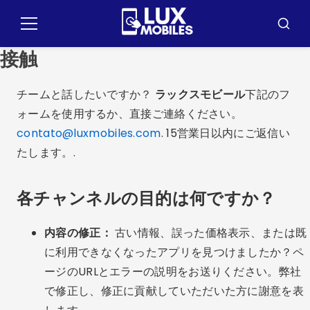
コ
ン
メ
ブ
テ
ニ
ス
接触
ュ
カ
ン
ー
ー
ツ
に
チームと話したいですか？
ラックスモビール
下記のフ
ジ
ォームを使用するか、直接ご連絡ください。
ャ
contato@luxmobiles.com
. 15営業日以内にご返信い
ン
たします。.
プ
各チャンネルの目的は何ですか？
内容の修正：
古い情報、誤った価格表示、または既
に利用できなくなったアプリを見つけましたか？ペ
ージのURLとエラーの説明をお送りください。弊社
で修正し、修正に貢献していただいた方に謝意を表