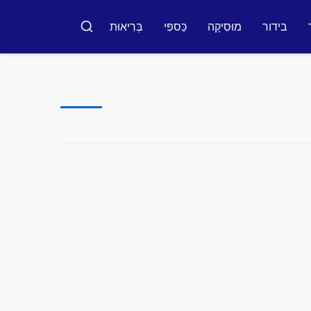
בידור
מוּסִיקָה
כַּספִּי
בְּרִיאוּת
חיפוש