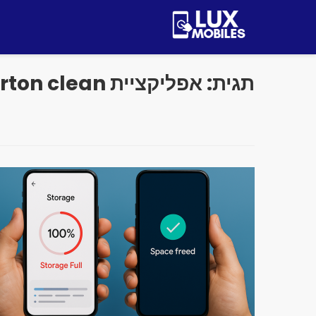
ולאר
תוכן
תגית:
אפליקציית norton clean