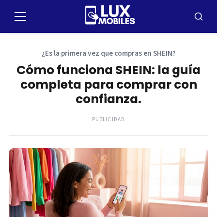
Pulsar
para
Menú
Busca
el
contenido
¿Es la primera vez que compras en SHEIN?
Cómo funciona SHEIN: la guía
completa para comprar con
confianza.
PUBLICIDAD