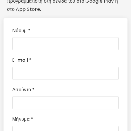
προγραμματιστή στη σελίδα του στο Google Play ή
στο App Store.
Νόουμ *
E-mail *
Ασούντο *
Μήνυμα *