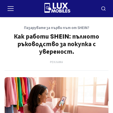
Пулар
за
Меню
Търсе
съдържание
Пазарувате за първи път от SHEIN?
Как работи SHEIN: пълното
ръководство за покупка с
увереност.
РЕКЛАМА