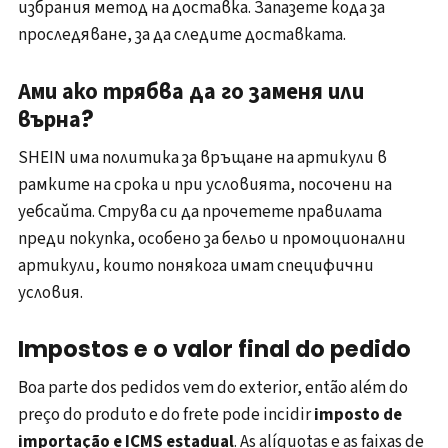
избрания метод на доставка. Запазете кода за
проследяване, за да следите доставката.
Ами ако трябва да го заменя или
върна?
SHEIN има политика за връщане на артикули в
рамките на срока и при условията, посочени на
уебсайта. Струва си да прочетете правилата
преди покупка, особено за бельо и промоционални
артикули, които понякога имат специфични
условия.
Impostos e o valor final do pedido
Boa parte dos pedidos vem do exterior, então além do
preço do produto e do frete pode incidir
imposto de
importação e ICMS estadual
. As alíquotas e as faixas de