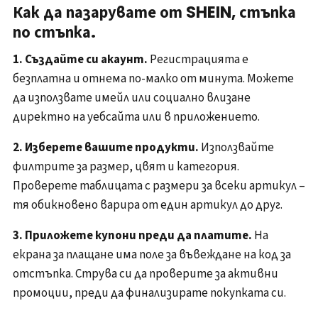
Как да пазарувате от SHEIN, стъпка
по стъпка.
1. Създайте си акаунт.
Регистрацията е
безплатна и отнема по-малко от минута. Можете
да използвате имейл или социално влизане
директно на уебсайта или в приложението.
2. Изберете вашите продукти.
Използвайте
филтрите за размер, цвят и категория.
Проверете таблицата с размери за всеки артикул –
тя обикновено варира от един артикул до друг.
3. Приложете купони преди да платите.
На
екрана за плащане има поле за въвеждане на код за
отстъпка. Струва си да проверите за активни
промоции, преди да финализирате покупката си.