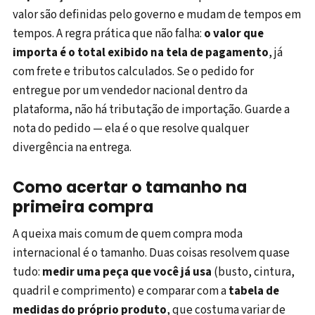
valor são definidas pelo governo e mudam de tempos em
tempos. A regra prática que não falha:
o valor que
importa é o total exibido na tela de pagamento
, já
com frete e tributos calculados. Se o pedido for
entregue por um vendedor nacional dentro da
plataforma, não há tributação de importação. Guarde a
nota do pedido — ela é o que resolve qualquer
divergência na entrega.
Como acertar o tamanho na
primeira compra
A queixa mais comum de quem compra moda
internacional é o tamanho. Duas coisas resolvem quase
tudo:
medir uma peça que você já usa
(busto, cintura,
quadril e comprimento) e comparar com a
tabela de
medidas do próprio produto
, que costuma variar de