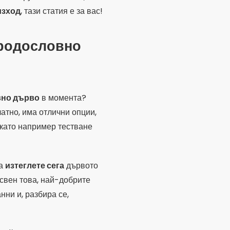
изход
, тази статия е за вас!
 родословно
вно дърво
в момента?
атно, има отлични опции,
 като например тестване
ва
изтеглете сега
дървото
свен това, най-добрите
нни и, разбира се,