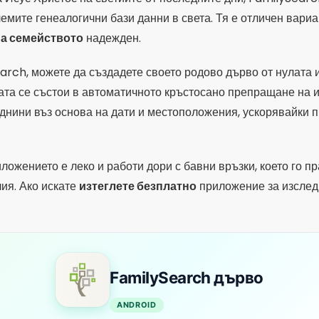
ия. Ако искате
изтеглете безплатно
приложение за изслед
FamilySearch дърво
ANDROID
4.43
(50,3 хиляди отзива)
5 милиона+ изтегляния
40 
ИЗТЕГЛЯНЕ ОТ PLAY STORE
тива за тези, които искат да се свържат с други потребите