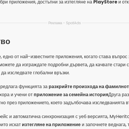
бри приложения, достъпни за изтегляне на
PlayStore
и отк
Реклама - SpotAds
тво
, едно от най-известните приложения, когато става въпрос
можете да изграждате подробни дървета, да качвате стари 
 да изследвате глобални връзки.
предлага функцията за
разкрийте произхода на фамилнот
хора и учени от
приложение за семейна история
Друга раз
тно през приложението, което задълбочава изследванията 
ейс и автоматична синхронизация с уеб версията, MyHerita
които искат
изтегляне на приложение
и започнете веднага, 