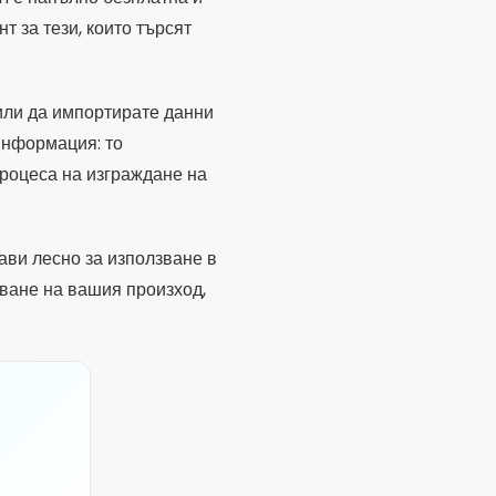
ване на вашия произход,
милиона
ли, които споделят същите