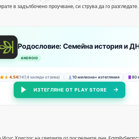
ИЗТЕГЛЯНЕ ОТ PLAY STORE
 Исус Христос на светиите от последните дни, FamilySearc
емите генеалогични бази данни в света. Тя е отличен вариан
на семейството
надежден.
arch, можете да създадете своето родово дърво от нулата
ата се състои в автоматичното кръстосано препращане на 
нини въз основа на дати и местоположения, ускорявайки п
ложението е леко и работи дори с бавни връзки, което го п