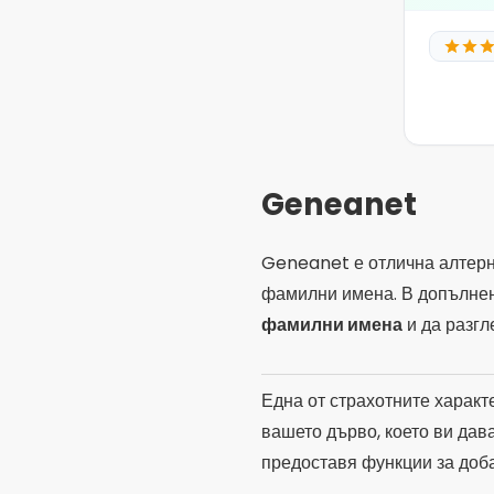
фамилни имена. В допълне
фамилни имена
и да разгл
Една от страхотните характ
вашето дърво, което ви дав
предоставя функции за доб
Geneanet има и уеб версия,
Определено си заслужава.
Дядо
Ако търсите
приложение з
идеалното решение. Това е 
сложност, включително бел