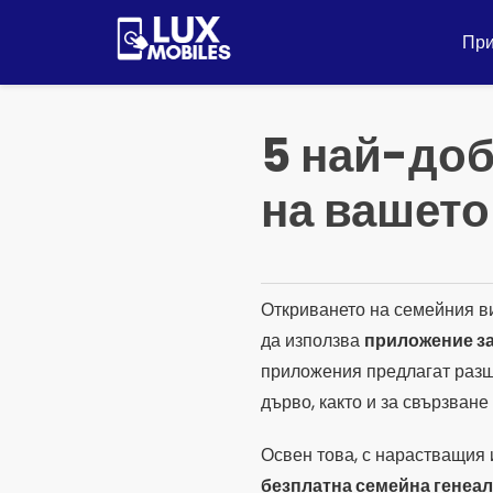
Пулар
за
Пр
съдържание
5 най-доб
на вашет
Откриването на семейния ви
да използва
приложение з
приложения предлагат разш
дърво, както и за свързване
Освен това, с нарастващия
безплатна семейна генеа