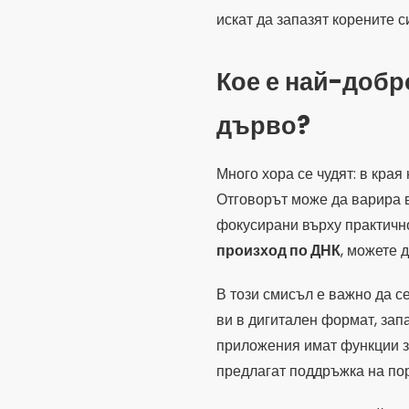
искат да запазят корените с
Кое е най-добр
дърво?
Много хора се чудят: в края
Отговорът може да варира в
фокусирани върху практично
произход по ДНК
, можете 
В този смисъл е важно да с
ви в дигитален формат, зап
приложения имат функции 
предлагат поддръжка на пор