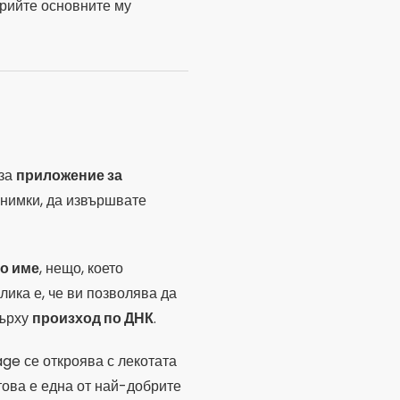
рийте основните му
 за
приложение за
снимки, да извършвате
о име
, нещо, което
лика е, че ви позволява да
върху
произход по ДНК
.
ge се откроява с лекотата
това е една от най-добрите