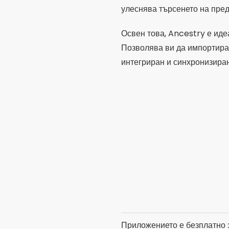
улеснява търсенето на пред
Освен това, Ancestry е идеа
Позволява ви да импортират
интегриран и синхронизиран
Приложението е безплатно з
че, ако сте готови да инвес
експериментирайте.