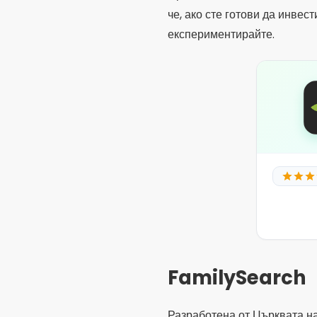
FamilySearch
Разработена от Църквата на
разполага с една от най-гол
приложение за произход 
Когато използвате FamilySe
от други платформи. Разлик
идентифицира възможни род
дървото.
Друг важен момент е, че при