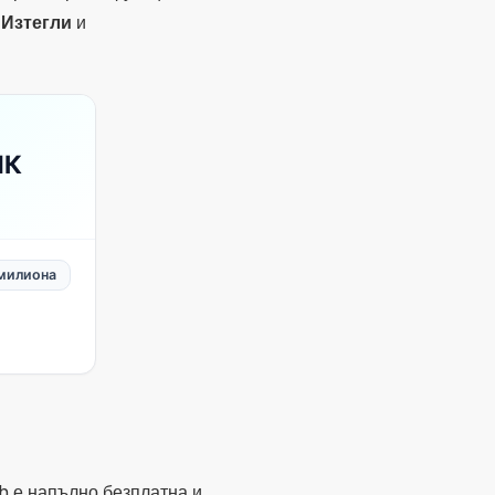
h е напълно безплатна и
т за тези, които търсят
 или да импортирате данни
информация: то
роцеса на изграждане на
рави лесно за използване в