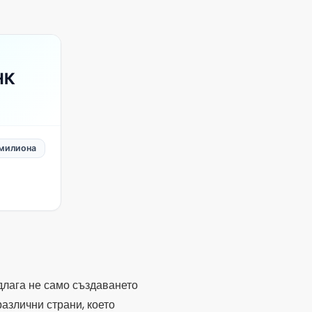
НК
 милиона
длага не само създаването
различни страни, което