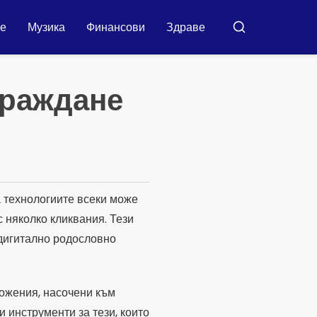
ие
Музика
Финансови
Здраве
Търсене
граждане
а технологиите всеки може
 няколко кликвания. Тези
дигитално родословно
ложения, насочени към
 инструменти за тези, които