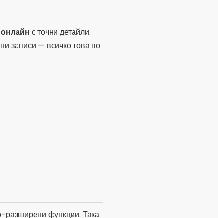
 онлайн
с точни детайли.
ни записи — всичко това по
по-разширени функции. Така
.
Изтегли
и
НК
милиона