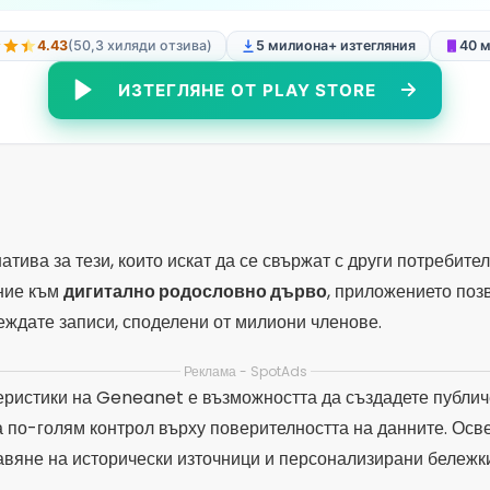
ние към
дигитално родословно дърво
, приложението по
еждате записи, споделени от милиони членове.
Реклама - SpotAds
еристики на Geneanet е възможността да създадете публич
а по-голям контрол върху поверителността на данните. Ос
авяне на исторически източници и персонализирани бележки
 която се синхронизира с приложението, което улеснява до
изтеглете сега
и започнете своето пътешествие през родос
а родословно дърво
С фокус върху персонализирането и 
проект с отворен код, който ви позволява да създавате дър
ежки, неконвенционални взаимоотношения и подробни биог