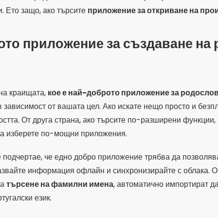
и. Ето защо, ако търсите
приложение за откриване на про
ото приложение за създаване на
 на краищата,
кое е най-доброто приложение за родосло
 зависимост от вашата цел. Ако искате нещо просто и безпл
стта. От друга страна, ако търсите по-разширени функции,
да изберете по-мощни приложения.
е подчертае, че едно добро приложение трябва да позволя
азвайте информация офлайн и синхронизирайте с облака. О
за
търсене на фамилни имена
, автоматично импортират да
тугалски език.