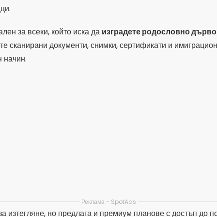
ци.
лен за всеки, който иска да
изградете родословно дърво
е сканирани документи, снимки, сертификати и имиграцион
 начин.
Реклама - SpotAds
а изтегляне, но предлага и премиум планове с достъп до 
тирате в задълбочено проучване, си струва да го разгледате
Родословие: Семейна история и Д
ANDROID
4.54
(147,4 хиляди отзива)
10 милиона+ изтегляния
80 