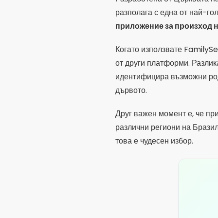
различни региони на Бразил
това е чудесен избор.
Geneanet
Geneanet е отлична алтерна