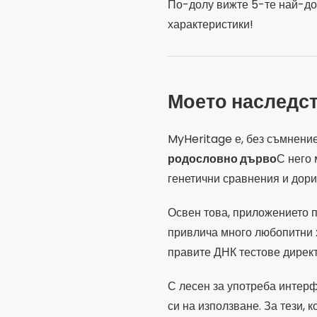
По-долу вижте 5-те най-до
характеристики!
Моето наследс
MyHeritage е, без съмнение
родословно дърво
С него 
генетични сравнения и дори
Освен това, приложението 
привлича много любопитни 
правите ДНК тестове дирек
С лесен за употреба интерф
си на използване. За тези, 