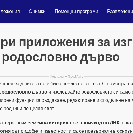
иложения
Снимки
Помощни програми
Развлечен
ри приложения за из
о родословно дърво
Реклама - SpotAds
 произход никога не е било по-лесно от сега. С помощта н
а родословно дърво
и изследвайте родословието си само с
ирени функции за създаване, редактиране и споделяне на 
 с роднини по целия свят.
 интерес към
семейна история
то е
произход по ДНК
, при
логия
са придобили известност и са се превърнали в основни