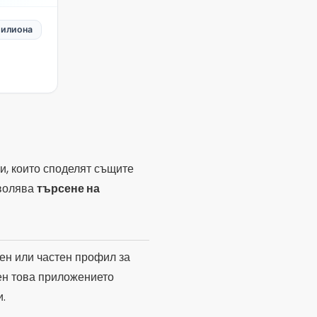
зволява
търсене на
ен или частен профил за
вен това приложението
.
стъпа до данни отвсякъде.
ловието.
свободата, Gramps е
вета с дълбоки нива на
рафични записи.