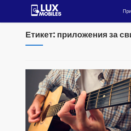
Пулар
за
Пр
съдържание
Етикет:
приложения за св