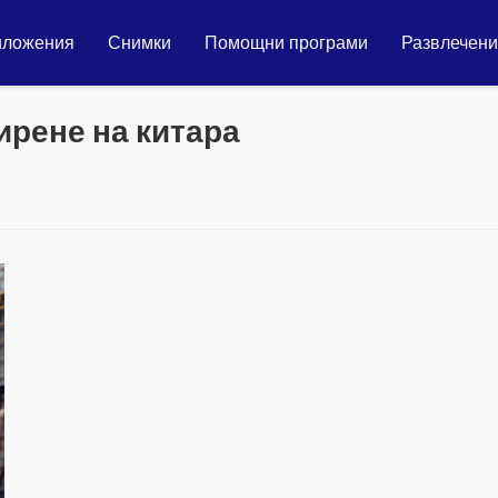
иложения
Снимки
Помощни програми
Развлечен
ирене на китара