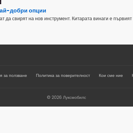
 най-добри опции
ат да свирят на нов инструмент. Китарата винаги е първият и
я за ползване
Политика за поверителност
Кои сме ние
© 2026 Луксмобилс